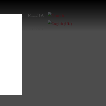
KOGRAFIE
MEDIA
882-
KONTAKT
9-1949)
 Poppen
stian