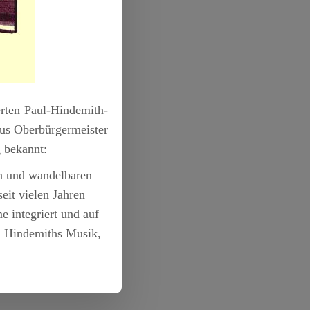
erten Paul-Hindemith-
us Oberbürgermeister
g bekannt:
en und wandelbaren
eit vielen Jahren
 integriert und auf
zu Hindemiths Musik,